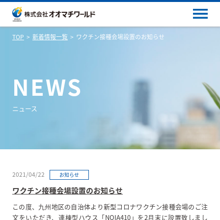
TOP
新着情報一覧
ワクチン接種会場設置のお知らせ
NEWS
ニュース
2021/04/22
お知らせ
ワクチン接種会場設置のお知らせ
この度、九州地区の自治体より新型コロナワクチン接種会場のご注
文をいただき、連棟型ハウス「NOIA410」を
2
月末に設置致しまし