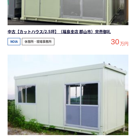
中古【カットハウス/2.5坪】（福島支店 郡山市）完売御礼
30
NOIA
休憩所 ･ 現場事務所
万円