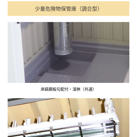
少量危険物保管庫（調合型）
床縞鋼板勾配付・溜桝（共通）