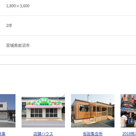
1,800×3,600
2坪
宮城県岩沼市
倉庫
店舗ハウス
仮設集会所
2018